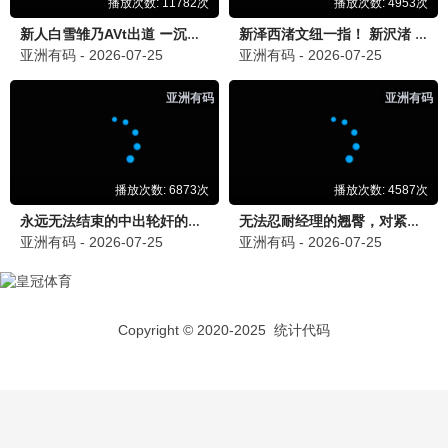
奔跑吧12
高清推荐
搞笑综艺天花板 · 2024
9.6
免费畅享
🔥 高清热播
4K蓝光