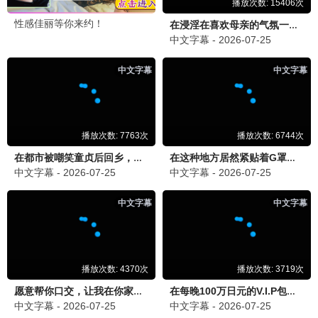
新生
高清推荐
井柏然悬疑诈骗 · 2024
9.6
免费畅享
🔥 高清热播
🎤 高清综艺